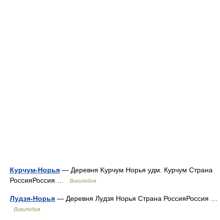
Курчум-Норья
— Деревня Kурчум Норья удм. Курчум Страна
РоссияРоссия …
Википедия
Лудзя-Норья
— Деревня Лудзя Норья Страна РоссияРоссия …
Википедия