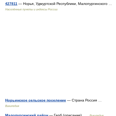
427811
— Норья, Удмуртской Республики, Малопургинского …
Населённые пункты и индексы России
Норьинское сельское поселение
— Страна Россия …
Википедия
Малопургинский район
— Герб (описание) …
Википедия