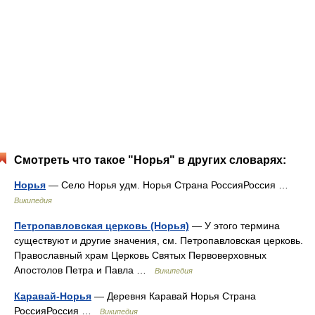
Смотреть что такое "Норья" в других словарях:
Норья
— Село Норья удм. Норья Страна РоссияРоссия …
Википедия
Петропавловская церковь (Норья)
— У этого термина
существуют и другие значения, см. Петропавловская церковь.
Православный храм Церковь Святых Первоверховных
Апостолов Петра и Павла …
Википедия
Каравай-Норья
— Деревня Каравай Норья Страна
РоссияРоссия …
Википедия